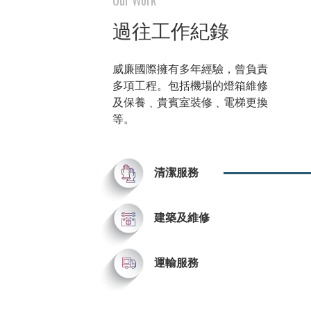
威廉國際擁有多
威廉擁有多個車
過往工作紀錄
括機場的燈箱維
區及非禁區範圍
更換等。
務。
威廉國際擁有多年經驗，曾負責
多項工程。包括機場的燈箱維修
了解更多
了解更多
及保養﹑貴賓室裝修﹑電梯更換
等。
清潔服務
建築及維修
運輸服務