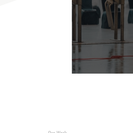
建築及維
運輸服務
Our Work