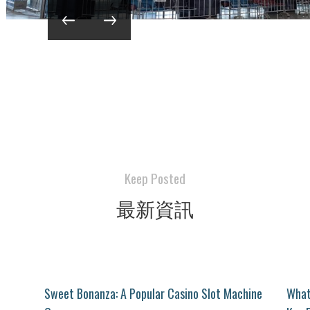
Keep Posted
最新資訊
d
Sweet Bonanza: A Popular Casino Slot Machine
What 