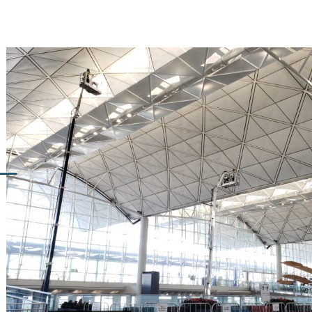
年經驗，曾負責多項工程。包
隊，亦可協助運送出入機場禁
修及保養﹑貴賓室裝修﹑電梯
，提供一站式運輸及搬運服