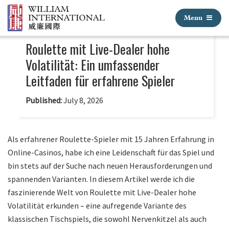
Menu
Roulette mit Live-Dealer hohe
Volatilität: Ein umfassender
Leitfaden für erfahrene Spieler
Published:
July 8, 2026
Als erfahrener Roulette-Spieler mit 15 Jahren Erfahrung in
Online-Casinos, habe ich eine Leidenschaft für das Spiel und
bin stets auf der Suche nach neuen Herausforderungen und
spannenden Varianten. In diesem Artikel werde ich die
faszinierende Welt von Roulette mit Live-Dealer hohe
Volatilität erkunden – eine aufregende Variante des
klassischen
Tischspiels, die sowohl Nervenkitzel als auch