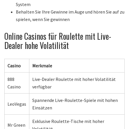
System
Behalten Sie Ihre Gewinne im Auge und hören Sie auf zu
spielen, wenn Sie gewinnen
Online Casinos für Roulette mit Live-
Dealer hohe Volatilität
Casino
Merkmale
888
Live-Dealer Roulette mit hoher Volatilität
Casino
verfügbar
Spannende Live-Roulette-Spiele mit hohen
LeoVegas
Einsätzen
Exklusive Roulette-Tische mit hoher
Mr Green
Volatilität