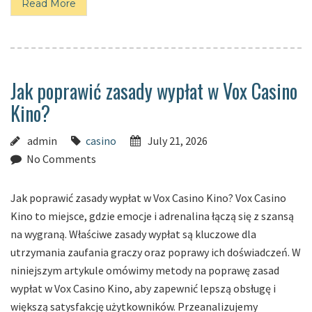
Read More
Jak poprawić zasady wypłat w Vox Casino
Kino?
admin
casino
July 21, 2026
No Comments
Jak poprawić zasady wypłat w Vox Casino Kino? Vox Casino
Kino to miejsce, gdzie emocje i adrenalina łączą się z szansą
na wygraną. Właściwe zasady wypłat są kluczowe dla
utrzymania zaufania graczy oraz poprawy ich doświadczeń. W
niniejszym artykule omówimy metody na poprawę zasad
wypłat w Vox Casino Kino, aby zapewnić lepszą obsługę i
większą satysfakcję użytkowników. Przeanalizujemy