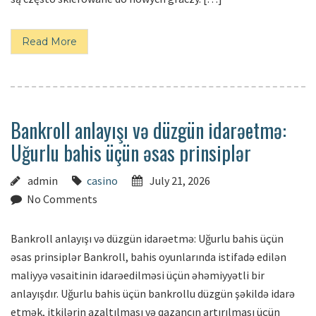
Read More
Bankroll anlayışı və düzgün idarəetmə:
Uğurlu bahis üçün əsas prinsiplər
admin
casino
July 21, 2026
No Comments
Bankroll anlayışı və düzgün idarəetmə: Uğurlu bahis üçün
əsas prinsiplər Bankroll, bahis oyunlarında istifadə edilən
maliyyə vəsaitinin idarəedilməsi üçün əhəmiyyətli bir
anlayışdır. Uğurlu bahis üçün bankrollu düzgün şəkildə idarə
etmək, itkilərin azaltılması və qazancın artırılması üçün