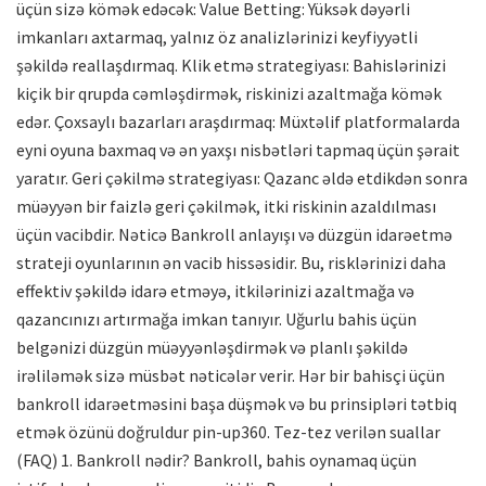
üçün sizə kömək edəcək: Value Betting: Yüksək dəyərli
imkanları axtarmaq, yalnız öz analizlərinizi keyfiyyətli
şəkildə reallaşdırmaq. Klik etmə strategiyası: Bahislərinizi
kiçik bir qrupda cəmləşdirmək, riskinizi azaltmağa kömək
edər. Çoxsaylı bazarları araşdırmaq: Müxtəlif platformalarda
eyni oyuna baxmaq və ən yaxşı nisbətləri tapmaq üçün şərait
yaratır. Geri çəkilmə strategiyası: Qazanc əldə etdikdən sonra
müəyyən bir faizlə geri çəkilmək, itki riskinin azaldılması
üçün vacibdir. Nəticə Bankroll anlayışı və düzgün idarəetmə
strateji oyunlarının ən vacib hissəsidir. Bu, risklərinizi daha
effektiv şəkildə idarə etməyə, itkilərinizi azaltmağa və
qazancınızı artırmağa imkan tanıyır. Uğurlu bahis üçün
belgənizi düzgün müəyyənləşdirmək və planlı şəkildə
irəliləmək sizə müsbət nəticələr verir. Hər bir bahisçi üçün
bankroll idarəetməsini başa düşmək və bu prinsipləri tətbiq
etmək özünü doğruldur pin-up360. Tez-tez verilən suallar
(FAQ) 1. Bankroll nədir? Bankroll, bahis oynamaq üçün