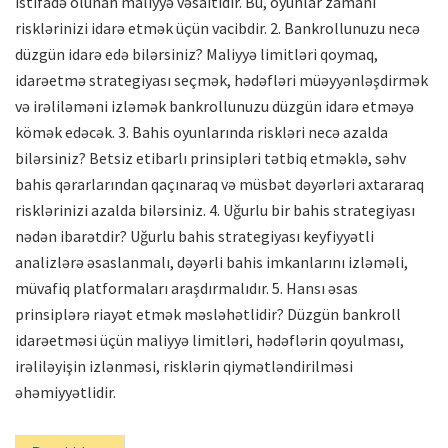
istifadə olunan maliyyə vəsaitidir. Bu, oyunlar zamanı
risklərinizi idarə etmək üçün vacibdir. 2. Bankrollunuzu necə
düzgün idarə edə bilərsiniz? Maliyyə limitləri qoymaq,
idarəetmə strategiyası seçmək, hədəfləri müəyyənləşdirmək
və irəliləməni izləmək bankrollunuzu düzgün idarə etməyə
kömək edəcək. 3. Bahis oyunlarında riskləri necə azalda
bilərsiniz? Betsiz etibarlı prinsipləri tətbiq etməklə, səhv
bahis qərarlarından qaçınaraq və müsbət dəyərləri axtararaq
risklərinizi azalda bilərsiniz. 4. Uğurlu bir bahis strategiyası
nədən ibarətdir? Uğurlu bahis strategiyası keyfiyyətli
analizlərə əsaslanmalı, dəyərli bahis imkanlarını izləməli,
müvafiq platformaları araşdırmalıdır. 5. Hansı əsas
prinsiplərə riayət etmək məsləhətlidir? Düzgün bankroll
idarəetməsi üçün maliyyə limitləri, hədəflərin qoyulması,
irəliləyişin izlənməsi, risklərin qiymətləndirilməsi
əhəmiyyətlidir.