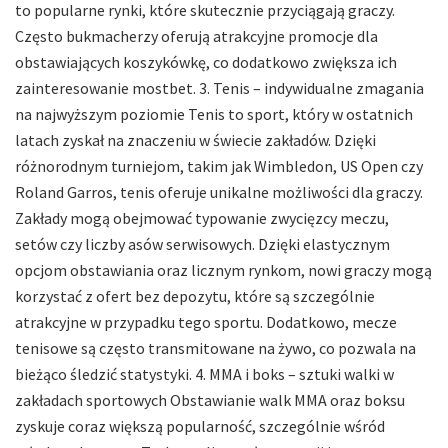
to popularne rynki, które skutecznie przyciągają graczy.
Często bukmacherzy oferują atrakcyjne promocje dla
obstawiających koszykówkę, co dodatkowo zwiększa ich
zainteresowanie mostbet. 3. Tenis – indywidualne zmagania
na najwyższym poziomie Tenis to sport, który w ostatnich
latach zyskał na znaczeniu w świecie zakładów. Dzięki
różnorodnym turniejom, takim jak Wimbledon, US Open czy
Roland Garros, tenis oferuje unikalne możliwości dla graczy.
Zakłady mogą obejmować typowanie zwycięzcy meczu,
setów czy liczby asów serwisowych. Dzięki elastycznym
opcjom obstawiania oraz licznym rynkom, nowi graczy mogą
korzystać z ofert bez depozytu, które są szczególnie
atrakcyjne w przypadku tego sportu. Dodatkowo, mecze
tenisowe są często transmitowane na żywo, co pozwala na
bieżąco śledzić statystyki. 4. MMA i boks – sztuki walki w
zakładach sportowych Obstawianie walk MMA oraz boksu
zyskuje coraz większą popularność, szczególnie wśród