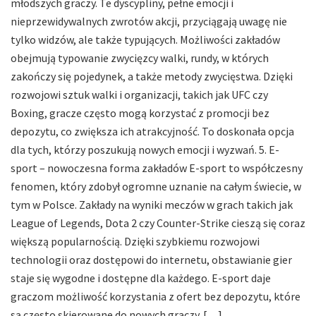
młodszych graczy. Te dyscypliny, pełne emocji i
nieprzewidywalnych zwrotów akcji, przyciągają uwagę nie
tylko widzów, ale także typujących. Możliwości zakładów
obejmują typowanie zwycięzcy walki, rundy, w których
zakończy się pojedynek, a także metody zwycięstwa. Dzięki
rozwojowi sztuk walki i organizacji, takich jak UFC czy
Boxing, gracze często mogą korzystać z promocji bez
depozytu, co zwiększa ich atrakcyjność. To doskonała opcja
dla tych, którzy poszukują nowych emocji i wyzwań. 5. E-
sport – nowoczesna forma zakładów E-sport to współczesny
fenomen, który zdobył ogromne uznanie na całym świecie, w
tym w Polsce. Zakłady na wyniki meczów w grach takich jak
League of Legends, Dota 2 czy Counter-Strike cieszą się coraz
większą popularnością. Dzięki szybkiemu rozwojowi
technologii oraz dostępowi do internetu, obstawianie gier
staje się wygodne i dostępne dla każdego. E-sport daje
graczom możliwość korzystania z ofert bez depozytu, które
są często skierowane do nowych graczy. […]