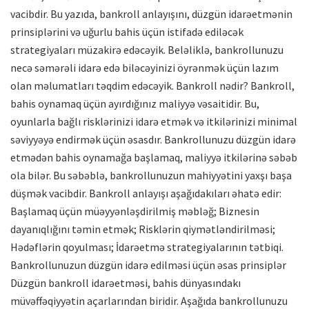
vacibdir. Bu yazıda, bankroll anlayışını, düzgün idarəetmənin
prinsiplərini və uğurlu bahis üçün istifadə ediləcək
strategiyaları müzakirə edəcəyik. Beləliklə, bankrollunuzu
necə səmərəli idarə edə biləcəyinizi öyrənmək üçün lazım
olan məlumatları təqdim edəcəyik. Bankroll nədir? Bankroll,
bahis oynamaq üçün ayırdığınız maliyyə vəsaitidir. Bu,
oyunlarla bağlı risklərinizi idarə etmək və itkilərinizi minimal
səviyyəyə endirmək üçün əsasdır. Bankrollunuzu düzgün idarə
etmədən bahis oynamağa başlamaq, maliyyə itkilərinə səbəb
ola bilər. Bu səbəblə, bankrollunuzun mahiyyətini yaxşı başa
düşmək vacibdir. Bankroll anlayışı aşağıdakıları əhatə edir:
Başlamaq üçün müəyyənləşdirilmiş məbləğ; Biznesin
dayanıqlığını təmin etmək; Risklərin qiymətləndirilməsi;
Hədəflərin qoyulması; İdarəetmə strategiyalarının tətbiqi.
Bankrollunuzun düzgün idarə edilməsi üçün əsas prinsiplər
Düzgün bankroll idarəetməsi, bahis dünyasındakı
müvəffəqiyyətin açarlarından biridir. Aşağıda bankrollunuzu