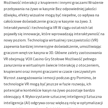
Możliwość interakcji z krupierem i innymi graczami Wrażenie
przebywania na żywo w kasynie Bez odpowiedniej jakości
dźwięku, efekty wizualne mogą być niepełne, co wpływa na
całościowe doświadczenie graczy w kasynie na żywo. 3.
Interaktywność i technologia VR W ciągu ostatnich lat
pojawiły się innowacje, które wprowadzają interaktywność na
nowy poziom. Technologia wirtualnej rzeczywistości (VR)
zapewnia bardziej immersyjne doświadczenie, umożliwiając
graczom wnętrze kasyna w 3D. Główne zalety zastosowania
VR obejmują: VOX Casino Gry Stołowe Możliwość pełnego
zanurzenia w wirtualnym świecie Interakcję z otoczeniem,
krupierami oraz innymi graczami w czasie rzeczywistym
Wzrost zaangażowania i emocji podczas gry Pomimo, że
technologie VR mogą być jeszcze w fazie rozwoju, ich
potencjał w kontekście kasyn na żywo pozostaje bardzo
obiecujący. 4. Wykorzystanie sztucznej inteligencji Sztuczna
inteligencja (AI) odgrywa coraz większą rolę w optymalizacji