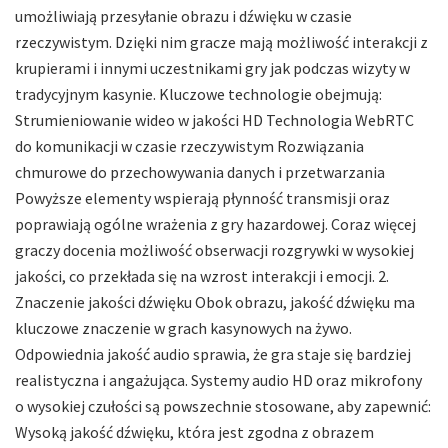
umożliwiają przesyłanie obrazu i dźwięku w czasie
rzeczywistym. Dzięki nim gracze mają możliwość interakcji z
krupierami i innymi uczestnikami gry jak podczas wizyty w
tradycyjnym kasynie. Kluczowe technologie obejmują:
Strumieniowanie wideo w jakości HD Technologia WebRTC
do komunikacji w czasie rzeczywistym Rozwiązania
chmurowe do przechowywania danych i przetwarzania
Powyższe elementy wspierają płynność transmisji oraz
poprawiają ogólne wrażenia z gry hazardowej. Coraz więcej
graczy docenia możliwość obserwacji rozgrywki w wysokiej
jakości, co przekłada się na wzrost interakcji i emocji. 2.
Znaczenie jakości dźwięku Obok obrazu, jakość dźwięku ma
kluczowe znaczenie w grach kasynowych na żywo.
Odpowiednia jakość audio sprawia, że gra staje się bardziej
realistyczna i angażująca. Systemy audio HD oraz mikrofony
o wysokiej czułości są powszechnie stosowane, aby zapewnić:
Wysoką jakość dźwięku, która jest zgodna z obrazem