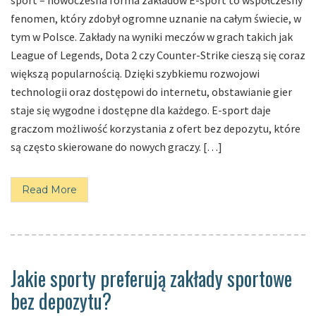
sport – nowoczesna forma zakładów E-sport to współczesny
fenomen, który zdobył ogromne uznanie na całym świecie, w
tym w Polsce. Zakłady na wyniki meczów w grach takich jak
League of Legends, Dota 2 czy Counter-Strike cieszą się coraz
większą popularnością. Dzięki szybkiemu rozwojowi
technologii oraz dostępowi do internetu, obstawianie gier
staje się wygodne i dostępne dla każdego. E-sport daje
graczom możliwość korzystania z ofert bez depozytu, które
są często skierowane do nowych graczy. […]
Read More
Jakie sporty preferują zakłady sportowe
bez depozytu?