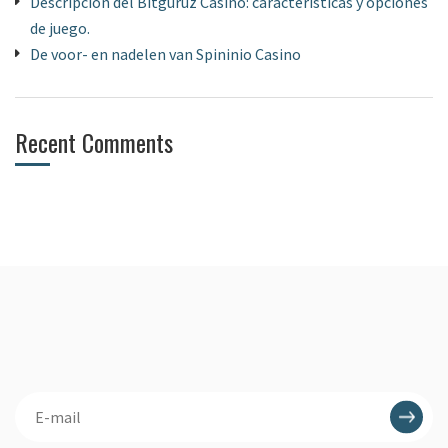
Descripción del Bitguruz Casino: características y opciones
de juego.
De voor- en nadelen van Spininio Casino
Recent Comments