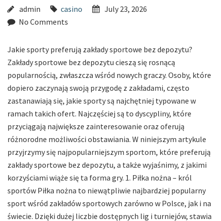
admin
casino
July 23, 2026
No Comments
Jakie sporty preferują zakłady sportowe bez depozytu?
Zakłady sportowe bez depozytu cieszą się rosnącą
popularnością, zwłaszcza wśród nowych graczy. Osoby, które
dopiero zaczynają swoją przygodę z zakładami, często
zastanawiają się, jakie sporty są najchętniej typowane w
ramach takich ofert. Najczęściej są to dyscypliny, które
przyciągają największe zainteresowanie oraz oferują
różnorodne możliwości obstawiania. W niniejszym artykule
przyjrzymy się najpopularniejszym sportom, które preferują
zakłady sportowe bez depozytu, a także wyjaśnimy, z jakimi
korzyściami wiąże się ta forma gry. 1. Piłka nożna – król
sportów Piłka nożna to niewątpliwie najbardziej popularny
sport wśród zakładów sportowych zarówno w Polsce, jak i na
świecie. Dzięki dużej liczbie dostępnych lig i turniejów, stawia