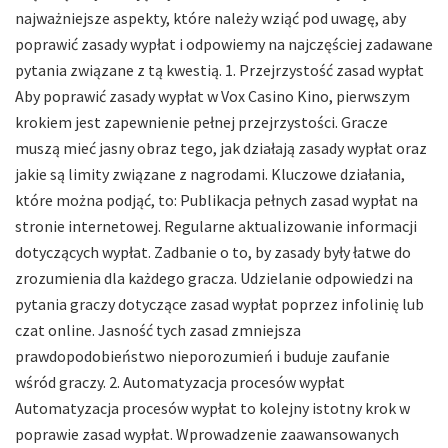
najważniejsze aspekty, które należy wziąć pod uwagę, aby
poprawić zasady wypłat i odpowiemy na najczęściej zadawane
pytania związane z tą kwestią. 1. Przejrzystość zasad wypłat
Aby poprawić zasady wypłat w Vox Casino Kino, pierwszym
krokiem jest zapewnienie pełnej przejrzystości. Gracze
muszą mieć jasny obraz tego, jak działają zasady wypłat oraz
jakie są limity związane z nagrodami. Kluczowe działania,
które można podjąć, to: Publikacja pełnych zasad wypłat na
stronie internetowej. Regularne aktualizowanie informacji
dotyczących wypłat. Zadbanie o to, by zasady były łatwe do
zrozumienia dla każdego gracza. Udzielanie odpowiedzi na
pytania graczy dotyczące zasad wypłat poprzez infolinię lub
czat online. Jasność tych zasad zmniejsza
prawdopodobieństwo nieporozumień i buduje zaufanie
wśród graczy. 2. Automatyzacja procesów wypłat
Automatyzacja procesów wypłat to kolejny istotny krok w
poprawie zasad wypłat. Wprowadzenie zaawansowanych