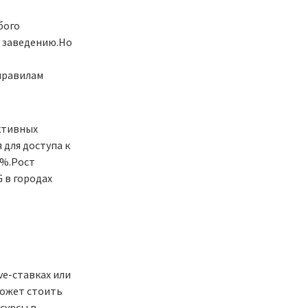
бого
у заведению.Но
 правилам
ктивных
 для доступа к
0%.Рост
 в городах
ve-ставках или
может стоить
сурсы в