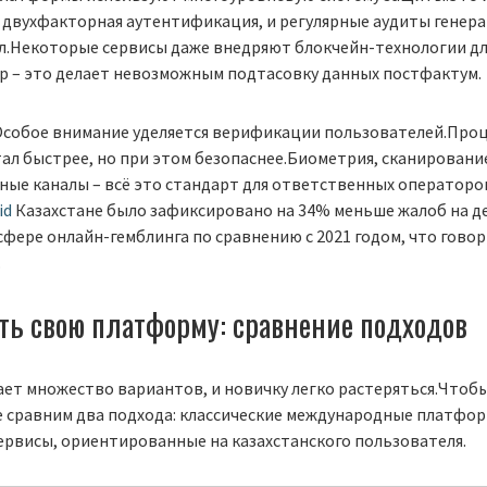
 двухфакторная аутентификация, и регулярные аудиты генер
ел.Некоторые сервисы даже внедряют блокчейн-технологии д
р – это делает невозможным подтасовку данных постфактум.
собое внимание уделяется верификации пользователей.Проц
ал быстрее, но при этом безопаснее.Биометрия, сканирован
ые каналы – всё это стандарт для ответственных операторов.
id
Казахстане было зафиксировано на 34% меньше жалоб на д
фере онлайн-гемблинга по сравнению с 2021 годом, что говор
.
ть свою платформу: сравнение подходов
ет множество вариантов, и новичку легко растеряться.Чтоб
е сравним два подхода: классические международные платфо
ервисы, ориентированные на казахстанского пользователя.