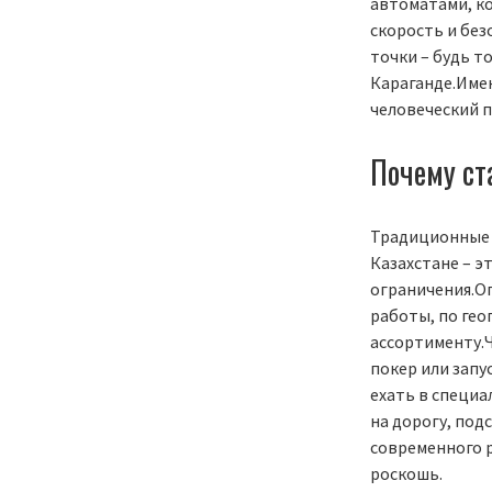
автоматами, к
скорость и без
точки – будь т
Караганде.Имен
человеческий п
Почему ст
Традиционные 
Казахстане – э
ограничения.О
работы, по гео
ассортименту.
покер или запу
ехать в специа
на дорогу, под
современного 
роскошь.