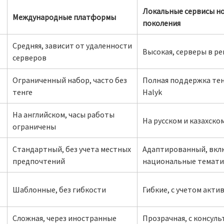
Локальные сервисы н
Международные платформы
поколения
Средняя, зависит от удаленности
Высокая, серверы в р
серверов
Ограниченный набор, часто без
Полная поддержка тенг
тенге
Halyk
На английском, часы работы
На русском и казахском
ограничены
Стандартный, без учета местных
Адаптированный, вкл
предпочтений
национальные темати
Шаблонные, без гибкости
Гибкие, с учетом акти
Сложная, через иностранные
Прозрачная, с консул