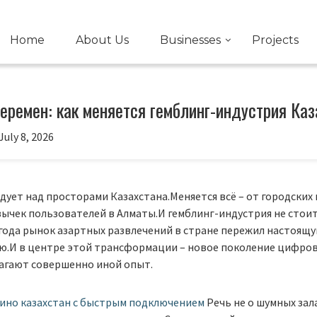
Home
About Us
Businesses
Projects
еремен: как меняется гемблинг-индустрия Каз
July 8, 2026
дует над просторами Казахстана.Меняется всё – от городских
ычек пользователей в Алматы.И гемблинг-индустрия не стоит
года рынок азартных развлечений в стране пережил настоящ
.И в центре этой трансформации – новое поколение цифро
агают совершенно
иной опыт.
зино казахстан с быстрым подключением
Речь не о шумных зал