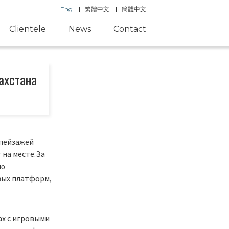
Eng
繁體中文
簡體中文
Clientele
News
Contact
ахстана
 пейзажей
 на месте.За
ую
вых платформ,
ах с игровыми