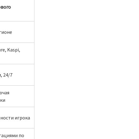
ового
егионе
е, Kaspi,
, 24/7
ючая
ки
вности игрока
ьтациями по