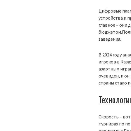
Цифровые плат
устройства и п
главное – они 
бюджетом.Польз
заведения.
В 2024 году ан
игроков в Каза
азартным играм
очевиден, и он
страны стало 
Технологи
Скорость – вот
турнирах по по
проигрыша.Поэ