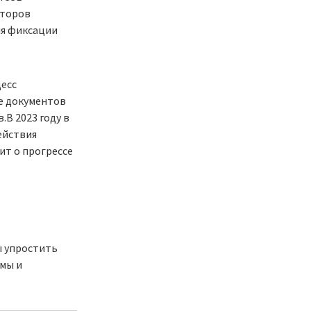
аторов
ля фиксации
есс
ие документов
В 2023 году в
ействия
ит о прогрессе
ы упростить
рмы и