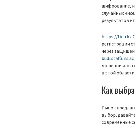
шифрование, и
случайных чис
результатов иг
https://tiqu.kz
О
регистрации ст
через защищенн
budi.staff.uns.ac.
мошенников в с
в этой области
Как выбра
Рынок предлага
выбор, давайт
современные с