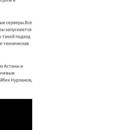
ые серверы.Всё
ры запускаются
о такой подход
е техническая
из Астаны и
лючевым
йбек Нурланов,