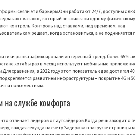
формы сняли эти барьеры.Они работают 24/7, доступны с лю
редлагают каталог, который не снился ни одному физическом
дают контроль.Контроль над ставками, над временем, над
ователь сам решает, когда остановиться, а не подчиняется
алитики рынка зафиксировали интересный тренд: более 65% а
хстане хотя бы раз в месяц используют мобильные приложения
.Для сравнения, в 2022 году этот показатель едва достигал 4
 подкрепляется развитием инфраструктуры – покрытие 4G и 5G
почти повсеместным.
и на службе комфорта
 что отличает лидеров от аутсайдеров.Когда речь заходит о li
керу, каждая секунда на счету.Задержка в загрузке страницы 
тому платформы нового поколения вкладывают огромные ре