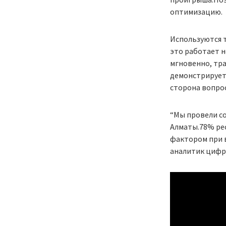
оптимизацию.
Используются 
это работает н
мгновенно, тра
демонстрирует 
сторона вопрос
“Мы провели со
Алматы.78% рес
фактором при 
аналитик цифро