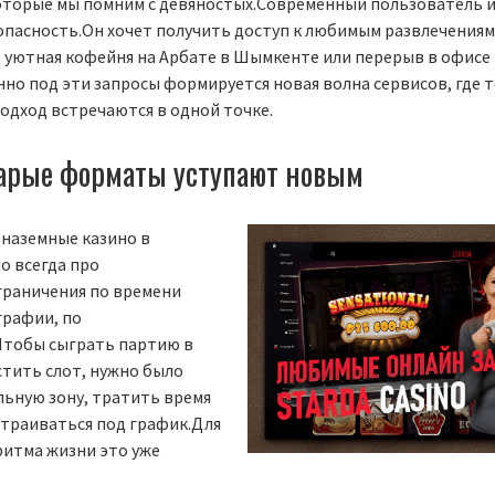
оторые мы помним с девяностых.Современный пользователь 
опасность.Он хочет получить доступ к любимым развлечениям
о уютная кофейня на Арбате в Шымкенте или перерыв в офисе
но под эти запросы формируется новая волна сервисов, где 
одход встречаются в одной точке.
арые форматы уступают новым
наземные казино в
то всегда про
граничения по времени
графии, по
Чтобы сыграть партию в
стить слот, нужно было
льную зону, тратить время
страиваться под график.Для
ритма жизни это уже